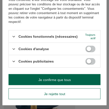
pouvez préciser les conditions de leur stockage ou de leur accès
AVIS
(0)
en cliquant sur l'onglet "Configurer les consentements". Vous
pouvez retirer votre consentement à tout moment en supprimant
les cookies de votre navigateur à partir du dispositif terminal
respectif.
Avez-vous besoin d'aide ? Avez-vous des
questions ?
Toujours
Posez votre question et nous vous
Cookies fonctionnels (nécessaires)
actif
répondrons rapidement. Les questions
Poser une question
et les réponses les plus intéressantes
seront publiées pour que d'autres
Cookies d'analyse
puissent les consulter.
Cookies publicitaires
VOIR AUSSI
Je confirme que tous
Set d'accessoires pou
27,99 €
/
ensemble
Je rejette tout