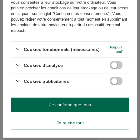
vous consentez à leur stockage sur votre ordinateur. Vous
pouvez préciser les conditions de leur stockage ou de leur accès
AVIS
(0)
en cliquant sur l'onglet "Configurer les consentements". Vous
pouvez retirer votre consentement à tout moment en supprimant
les cookies de votre navigateur à partir du dispositif terminal
respectif.
Avez-vous besoin d'aide ? Avez-vous des
questions ?
Toujours
Cookies fonctionnels (nécessaires)
Posez votre question et nous vous
actif
répondrons rapidement. Les questions
Poser une question
et les réponses les plus intéressantes
Cookies d'analyse
seront publiées pour que d'autres
puissent les consulter.
Cookies publicitaires
VOIR AUSSI
Je confirme que tous
Yerba Mate Set 10x5
34,99 €
/
ensemble
Je rejette tout