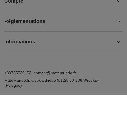
Compte
Réglementations
Informations
+33755539153
contact@matemundo.fr
MateMundo.fr
,
Ostrowskiego 9/129
,
53-238
Wrocław
(Pologne)
Dans le magasin, nous présentons les prix bruts (TVA comprise).
Taux de TVA pour les consommateurs nationaux:
France
.