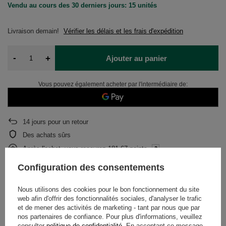
Vendu au cours des 30 derniers jours: 15 unités
Livraison
demain!
Vérifier les délais et les frais d'expédition
-
+
Ajouter au panier
Vous pouvez également acheter par l'intermédiaire de:
14
jours pour un retour
Des achats sûrs
Après l'achat, vous recevrez
181.67 points.
Configuration des consentements
DESCRIPTION
Nous utilisons des cookies pour le bon fonctionnement du site
web afin d'offrir des fonctionnalités sociales, d'analyser le trafic
et de mener des activités de marketing - tant par nous que par
DÉTAILS
nos partenaires de confiance. Pour plus d'informations, veuillez
consulter
politique de confidentialité
. En acceptant ce message,