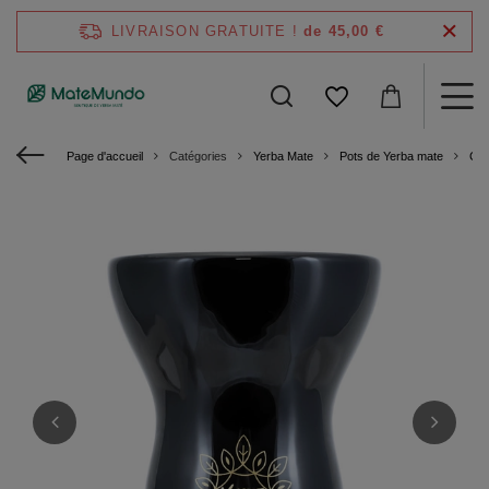
LIVRAISON GRATUITE !
de 45,00 €
Page d'accueil
Catégories
Yerba Mate
Pots de Yerba mate
Cal