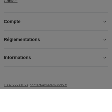
Contact
Compte
Réglementations
Informations
+33755539153
contact@matemundo.fr
MateMundo.fr
,
Ostrowskiego 9/129
,
53-238
Wrocław
(Pologne)