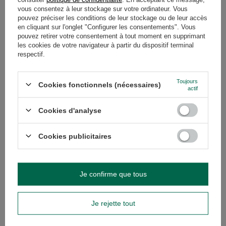
GARANTIE
vous consentez à leur stockage sur votre ordinateur. Vous
pouvez préciser les conditions de leur stockage ou de leur accès
en cliquant sur l'onglet "Configurer les consentements". Vous
AVIS
(0)
pouvez retirer votre consentement à tout moment en supprimant
les cookies de votre navigateur à partir du dispositif terminal
respectif.
Avez-vous besoin d'aide ? Avez-vous des
questions ?
Toujours
Cookies fonctionnels (nécessaires)
actif
Posez votre question et nous vous
répondrons rapidement. Les questions
Poser une question
et les réponses les plus intéressantes
Cookies d'analyse
seront publiées pour que d'autres
puissent les consulter.
Cookies publicitaires
VOIR AUSSI
PROMOTION
Je confirme que tous
Calebasse en céramiq
5,45 €
/
article
Je rejette tout
Le prix le plus bas d
précédant la remise: