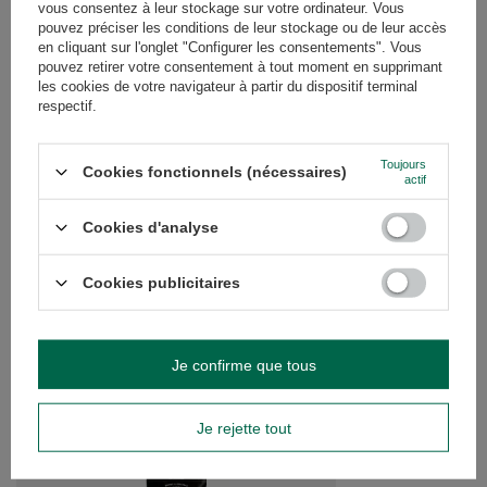
vous consentez à leur stockage sur votre ordinateur. Vous
pouvez préciser les conditions de leur stockage ou de leur accès
AVIS
(0)
en cliquant sur l'onglet "Configurer les consentements". Vous
pouvez retirer votre consentement à tout moment en supprimant
les cookies de votre navigateur à partir du dispositif terminal
respectif.
Avez-vous besoin d'aide ? Avez-vous des
questions ?
Toujours
Cookies fonctionnels (nécessaires)
Posez votre question et nous vous
actif
répondrons rapidement. Les questions
Poser une question
et les réponses les plus intéressantes
Cookies d'analyse
seront publiées pour que d'autres
puissent les consulter.
Cookies publicitaires
VOIR AUSSI
Je confirme que tous
Set de Maté Verde Ma
Yerbomos + Calebass
51,99 €
Je rejette tout
/
ensemble