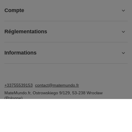
Compte
Réglementations
Informations
+33755539153
contact@matemundo.fr
MateMundo.fr
,
Ostrowskiego 9/129
,
53-238
Wrocław
(Pologne)
Dans le magasin, nous présentons les prix bruts (TVA comprise).
Taux de TVA pour les consommateurs nationaux:
France
.