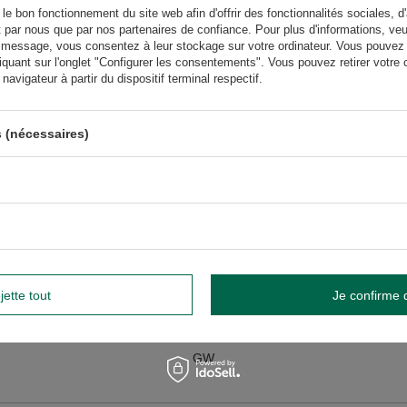
le bon fonctionnement du site web afin d'offrir des fonctionnalités sociales, d'
t par nous que par nos partenaires de confiance. Pour plus d'informations, veu
s des saveurs des échantillons de maté donnés se trouvent sur l'étiquette au
 message, vous consentez à leur stockage sur votre ordinateur. Vous pouvez p
ition.
iquant sur l'onglet "Configurer les consentements". Vous pouvez retirer vot
avigateur à partir du dispositif terminal respectif.
lisation. Évitez de la laver au lave-vaisselle.
Éviter le lavage au lave-vaisselle.
widnik, Pologne NIP: 6121860348 REGON: 366578876 info@venusti.eu
 (nécessaires)
température n’excédant pas 80°C.
r les tailles
1000
jette tout
Je confirme 
GW
GW