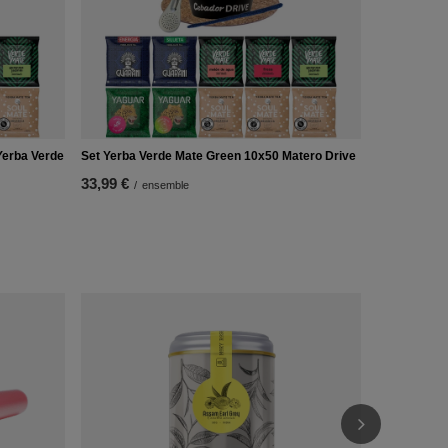
Yerba Verde
Set Yerba Verde Mate Green 10x50 Matero Drive
33,99 €
/
ensemble
Panier en ca
4,29 €
/
ens