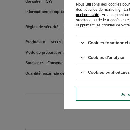
Garantie
GW
Nous utilisons des cookies pour 
des activités de marketing - tan
Informations complémentaires
Veuillez noter que les nom
confidentialité
. En acceptant ce
informations sur la compos
stockage ou de leur accès en cl
supprimant les cookies de votre n
Règles de sécurité
Ébouillantez la bombilla/paille avant uti
Ébouillanter le plat avant de l'utiliser. 
Producteur
Venusti sp. z o.o. ul. Tygrysia 6a, 21-040 Ś
Cookies fonctionnels
Mode de préparation
Versez le maté avec de l’eau à une 
Cookies d'analyse
Stockage
Conservez dans un endroit sec et frais.
Cookies publicitaires
Quantité maximale de marchandises dans la commande pou
Je re