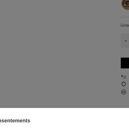
Livr
-
onsentements
 o.o.
plus..