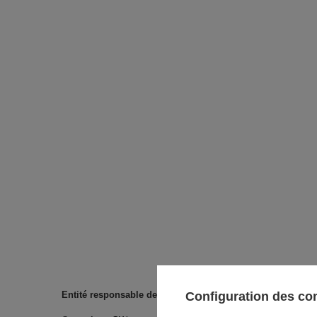
Entité responsable de ce produit dans l'UE
Configuration des c
Venusti sp. z