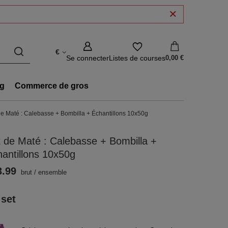
€
Se connecter
Listes de courses
0,00 €
g
Commerce de gros
de Maté : Calebasse + Bombilla + Échantillons 10x50g
 de Maté : Calebasse + Bombilla +
antillons 10x50g
3.99
brut
/
ensemble
 set