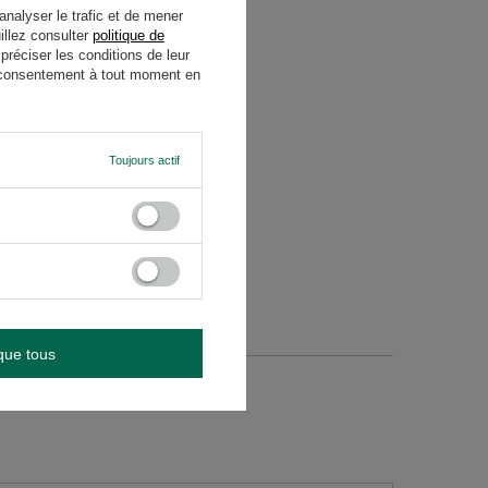
analyser le trafic et de mener
illez consulter
politique de
 dos du produit, à côté des
réciser les conditions de leur
re consentement à tout moment en
Toujours actif
que tous