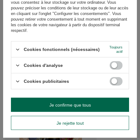
vous consentez à leur stockage sur votre ordinateur. Vous
pouvez préciser les conditions de leur stockage ou de leur accès
AVIS
(0)
en cliquant sur l'onglet "Configurer les consentements". Vous
pouvez retirer votre consentement à tout moment en supprimant
les cookies de votre navigateur à partir du dispositif terminal
respectif.
Avez-vous besoin d'aide ? Avez-vous des
questions ?
Toujours
Cookies fonctionnels (nécessaires)
Posez votre question et nous vous
actif
répondrons rapidement. Les questions
Poser une question
et les réponses les plus intéressantes
Cookies d'analyse
seront publiées pour que d'autres
puissent les consulter.
Cookies publicitaires
VOIR AUSSI
Je confirme que tous
Yerba Maté + Yerbom
accessoires
53,99 €
Je rejette tout
/
ensemble