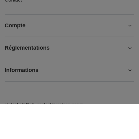
Compte
Réglementations
Informations
+33755539153
contact@matemundo.fr
MateMundo.fr
,
Ostrowskiego 9/129
,
53-238
Wrocław
(Pologne)