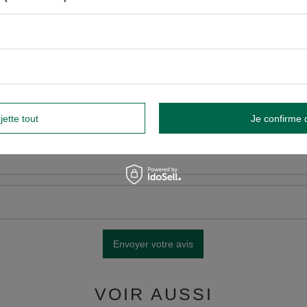
tre avis
 propre photo de produit:
jette tout
Je confirme 
Envoyer votre avis
VOIR AUSSI