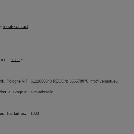
er
le site officiel
.
 o.o.
plus..
widnik, Pologne NIP: 6121860348 REGON: 366578876 info@venusti.eu
Éviter le lavage au lave-vaisselle.
r les tailles
1000