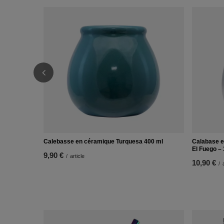
Calebasse en céramique Turquesa 400 ml
Calabase e
El Fuego –
9,90 €
/
article
10,90 €
/