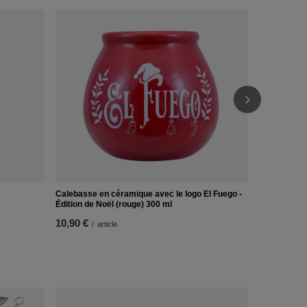
Calebasse e
10,90 €
/
ar
Calebasse en céramique avec le logo El Fuego -
Édition de Noël (rouge) 300 ml
10,90 €
/
article
Calebasse e