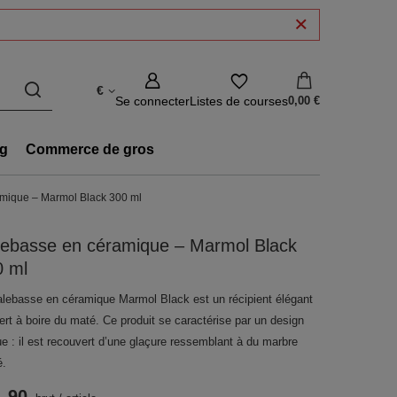
€
Se connecter
Listes de courses
0,00 €
g
Commerce de gros
mique – Marmol Black 300 ml
lebasse en céramique – Marmol Black
0 ml
alebasse en céramique Marmol Black est un récipient élégant
ert à boire du maté. Ce produit se caractérise par un design
e : il est recouvert d’une glaçure ressemblant à du marbre
é.
1.90