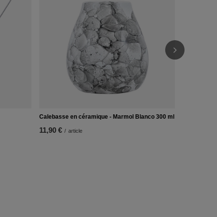
10,90 €
/
ar
Calebasse en céramique - Marmol Blanco 300 ml
11,90 €
/
article