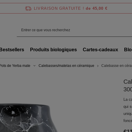
LIVRAISON GRATUITE !
de 45,00 €
Bestsellers
Produits biologiques
Cartes-cadeaux
Blo
Pots de Yerba mate
Calebasses/matelas en céramique
Calebasse en céra
Ca
30
La c
qui s
uniqu
fonc
€1