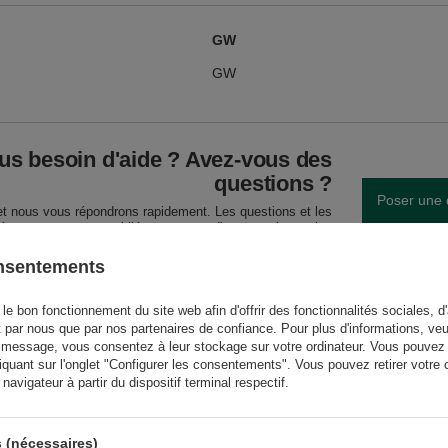
GW
GW
us besoin d'aide ? Avez-vous des
questions ?
Poser une 
et nous vous répondrons rapidement. Les questions et les
téressantes seront publiées pour que d'autres puissent les
consulter.
onsentements
le bon fonctionnement du site web afin d'offrir des fonctionnalités sociales, d'
t par nous que par nos partenaires de confiance. Pour plus d'informations, veu
ÉCRIRE VOTRE AVIS
 message, vous consentez à leur stockage sur votre ordinateur. Vous pouvez p
iquant sur l'onglet "Configurer les consentements". Vous pouvez retirer vot
Votre avis:
avigateur à partir du dispositif terminal respectif.
5/5
 (nécessaires)