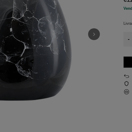
Vend
Livr
-