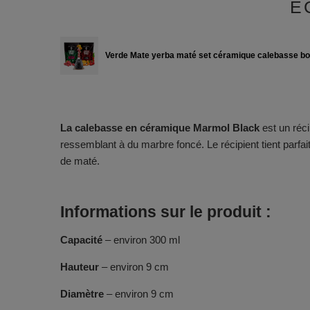
É
Verde Mate yerba maté set céramique calebasse bo
La calebasse en céramique Marmol Black
est un réc
ressemblant à du marbre foncé. Le récipient tient parfa
de maté.
Informations sur le produit :
Capacité
– environ 300 ml
Hauteur
– environ 9 cm
Diamètre
– environ 9 cm