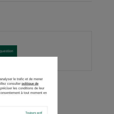
question
analyser le trafic et de mener
illez consulter
politique de
réciser les conditions de leur
re consentement à tout moment en
Toujours actif