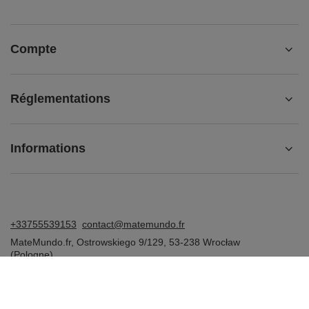
Compte
Réglementations
Informations
+33755539153
contact@matemundo.fr
MateMundo.fr
,
Ostrowskiego 9/129
,
53-238
Wrocław
(Pologne)
Dans le magasin, nous présentons les prix bruts (TVA comprise).