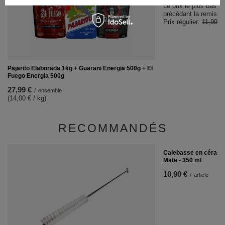
Le prix le plus bas d
précédant la remise:
Prix régulier:
11,99 €
Pajarito Elaborada 1kg + Guarani Energia 500g + El
Fuego Energia 500g
27,99 €
/
ensemble
(14,00 € / kg)
RECOMMANDÉS
Calebasse en céramiq
Mate - 350 ml
10,90 €
/
article