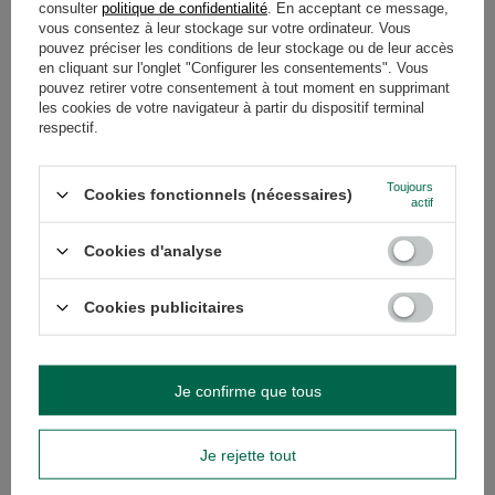
consulter
politique de confidentialité
. En acceptant ce message,
vous consentez à leur stockage sur votre ordinateur. Vous
GARANTIE
pouvez préciser les conditions de leur stockage ou de leur accès
en cliquant sur l'onglet "Configurer les consentements". Vous
AVIS
(0)
pouvez retirer votre consentement à tout moment en supprimant
les cookies de votre navigateur à partir du dispositif terminal
respectif.
Avez-vous besoin d'aide ? Avez-vous des
Toujours
questions ?
Cookies fonctionnels (nécessaires)
actif
Posez votre question et nous vous
répondrons rapidement. Les questions
Cookies d'analyse
Poser une question
et les réponses les plus intéressantes
seront publiées pour que d'autres
puissent les consulter.
Cookies publicitaires
VOIR AUSSI
Je confirme que tous
PROMOTION
Pajarito Menta Limon
9,59 €
Je rejette tout
/
article
(19,18 € / kg)