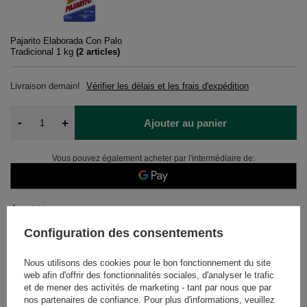
Pajarito Elaborada Con Palo
Tradicional 1 kg
(
2
articles)
Livraison
demain!
Vérifier les délais et les frais d'expédition
-
+
Ajouter au panier
Vous pouvez également acheter par l'intermédiaire de:
14
jours pour un retour
Des achats sûrs
Configuration des consentements
Après l'achat, vous recevrez
596.67 points.
Nous utilisons des cookies pour le bon fonctionnement du site
web afin d'offrir des fonctionnalités sociales, d'analyser le trafic
et de mener des activités de marketing - tant par nous que par
DÉTAILS
nos partenaires de confiance. Pour plus d'informations, veuillez