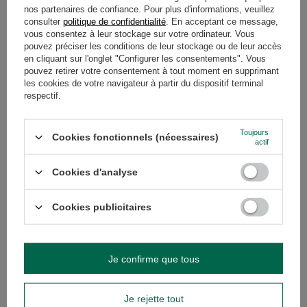
nos partenaires de confiance. Pour plus d'informations, veuillez
DÉTAILS
consulter
politique de confidentialité
. En acceptant ce message,
vous consentez à leur stockage sur votre ordinateur. Vous
pouvez préciser les conditions de leur stockage ou de leur accès
GARANTIE
en cliquant sur l'onglet "Configurer les consentements". Vous
pouvez retirer votre consentement à tout moment en supprimant
les cookies de votre navigateur à partir du dispositif terminal
AVIS
(0)
respectif.
Toujours
Cookies fonctionnels (nécessaires)
Avez-vous besoin d'aide ? Avez-vous des
actif
questions ?
Posez votre question et nous vous
Cookies d'analyse
répondrons rapidement. Les questions
Poser une question
et les réponses les plus intéressantes
seront publiées pour que d'autres
Cookies publicitaires
puissent les consulter.
Je confirme que tous
VOIR AUSSI
Set Yerba Mate PO
Je rejette tout