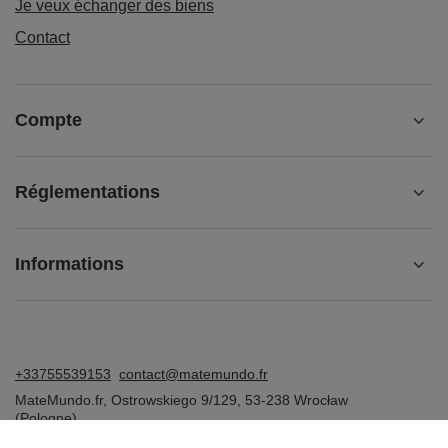
Je veux échanger des biens
Contact
Compte
Réglementations
Informations
+33755539153
contact@matemundo.fr
MateMundo.fr
,
Ostrowskiego 9/129
,
53-238
Wrocław
(Pologne)