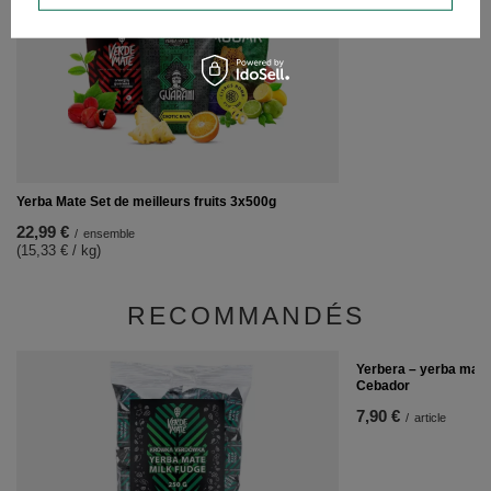
51,20 €
/
ensemble
Yerba Mate Set de meilleurs fruits 3x500g
22,99 €
/
ensemble
(15,33 € / kg)
RECOMMANDÉS
Yerbera – yerba mate/
Cebador
7,90 €
/
article