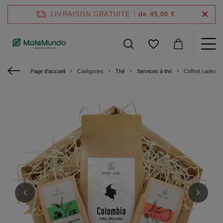
LIVRAISON GRATUITE !
de 45,00 €
Page d'accueil
Catégories
Thé
Services à thé
Coffret cadeau 