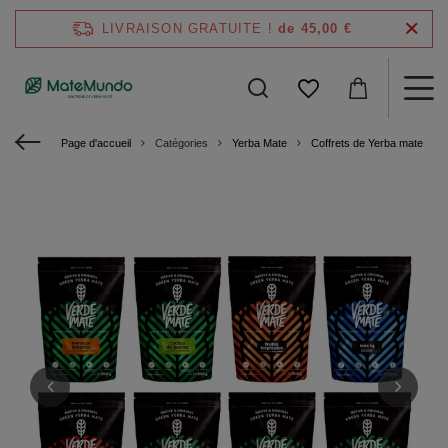
LIVRAISON GRATUITE !
de 45,00 €
Page d'accueil
Catégories
Yerba Mate
Coffrets de Yerba mate