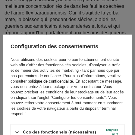
répond aujourd'hui parfaitement aux besoins des joueurs
modernes.
En savoir plus
Configuration des consentements
Nous utilisons des cookies pour le bon fonctionnement du site
web afin d'offrir des fonctionnalités sociales, d'analyser le trafic
et de mener des activités de marketing - tant par nous que par
nos partenaires de confiance. Pour plus d'informations, veuillez
consulter
politique de confidentialité
. En acceptant ce message,
vous consentez à leur stockage sur votre ordinateur. Vous
pouvez préciser les conditions de leur stockage ou de leur accès
en cliquant sur l'onglet "Configurer les consentements". Vous
pouvez retirer votre consentement à tout moment en supprimant
les cookies de votre navigateur à partir du dispositif terminal
respectif.
Thé Butterfly Pea - le thé bleu de Clitoria ternatea.
Découvrez ses propriétés et ses utilisations !
Toujours
Cookies fonctionnels (nécessaires)
actif