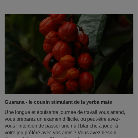
Guarana - le cousin stimulant de la yerba mate
Une longue et épuisante journée de travail vous attend,
vous préparez un examen difficile, ou peut-être avez-
vous l'intention de passer une nuit blanche à jouer à
votre jeu préféré avec vos amis ? Vous avez besoin
d'une solide source d'énergie, mais vous savez que le
café ou le yerba mate ne suffiront pas. Vous avez
entendu parler du guarana. De quoi s'agit-il ? Est-il bon
pour la santé et quel est le rapport entre le guarana et la
yerba mate ?