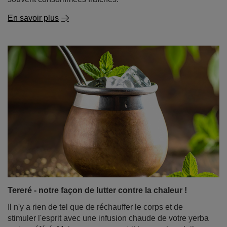
Tereré - notre façon de lutter contre la chaleur !
Il n'y a rien de tel que de réchauffer le corps et de
stimuler l'esprit avec une infusion chaude de votre yerba
mate préféré. Mais que se passe-t-il lorsque le soleil
commence à taper et que votre corps, épuisé par la
chaleur, a besoin d'un rafraîchissement énergisant ?
Pour les amateurs de maté, il n'y a qu'une seule réponse
: le tereré - le maté yerba servi froid.