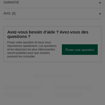
GARANTIE
AVIS
(0)
Avez-vous besoin d'aide ? Avez-vous des
questions ?
Posez votre question et nous vous
répondrons rapidement. Les questions
Poser une question
et les réponses les plus intéressantes
seront publiées pour que d'autres
puissent les consulter.
VOIR AUSSI
Verde Mate Green Radler 0,5 kg
Verde Mate Green Piñ
8,99 €
8,99 €
/
article
/
article
(17,98 € / kg)
(17,98 € / kg)