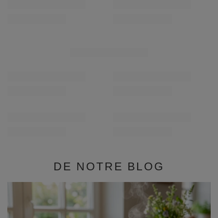
RECOMMANDÉS
Verde Mate Green Energia Guarana 0,5 kg
Verde Mate Green Más
8,99 €
8,99 €
/
article
/
article
(17,98 € / kg)
(17,98 € / kg)
DE NOTRE BLOG