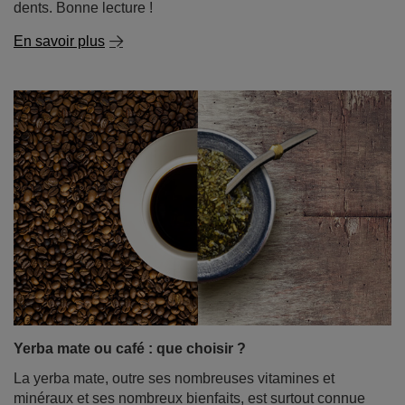
Yerba mate ou café : que choisir ?
La yerba mate, outre ses nombreuses vitamines et
minéraux et ses nombreux bienfaits, est surtout connue
pour son effet stimulant. Cet effet est dû à la caféine, que
la plupart des gens associent principalement au café.
Étant donné que les deux boissons contiennent de la
caféine et agissent comme des stimulants, la question