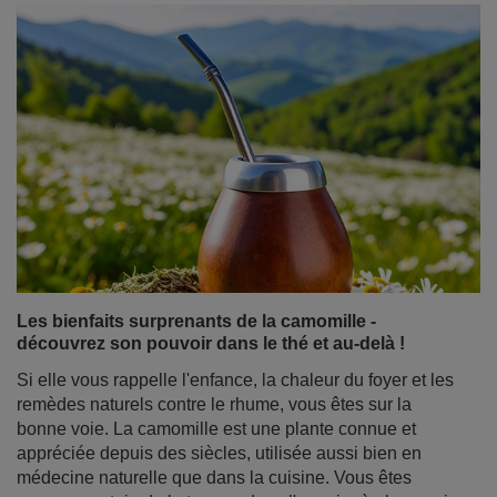
Les bienfaits surprenants de la camomille -
découvrez son pouvoir dans le thé et au-delà !
Si elle vous rappelle l'enfance, la chaleur du foyer et les
remèdes naturels contre le rhume, vous êtes sur la
bonne voie. La camomille est une plante connue et
appréciée depuis des siècles, utilisée aussi bien en
médecine naturelle que dans la cuisine. Vous êtes
presque certain de la trouver dans l'armoire à pharmacie
de votre grand-mère. Mais saviez-vous que de
nombreuses propriétés de la camomille pourraient vous
surprendre ? Et qu'elle peut être non seulement un
ingrédient à part entière, mais aussi un complément