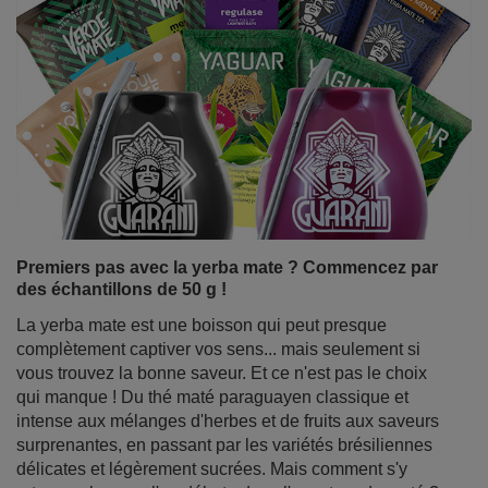
Premiers pas avec la yerba mate ? Commencez par
des échantillons de 50 g !
La yerba mate est une boisson qui peut presque
complètement captiver vos sens... mais seulement si
vous trouvez la bonne saveur. Et ce n'est pas le choix
qui manque ! Du thé maté paraguayen classique et
intense aux mélanges d'herbes et de fruits aux saveurs
surprenantes, en passant par les variétés brésiliennes
délicates et légèrement sucrées. Mais comment s'y
retrouver lorsque l'on débute dans l'aventure du maté ?
La solution est simple : des échantillons de yerba mate
en sachets pratiques de 50 g. Ils sont parfaits pour
goûter, explorer les différents types de yerba mate et
découvrir rapidement votre variante préférée.