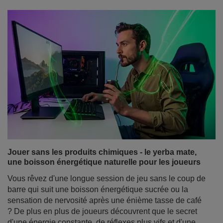
Jouer sans les produits chimiques - le yerba mate,
une boisson énergétique naturelle pour les joueurs
Vous rêvez d'une longue session de jeu sans le coup de
barre qui suit une boisson énergétique sucrée ou la
sensation de nervosité après une énième tasse de café
? De plus en plus de joueurs découvrent que le secret
d'une énergie constante, de réflexes plus vifs et d'une
meilleure concentration réside dans les feuilles séchées
de l'arbre Ilex paraguariensis. Oui, il s'agit de la yerba
mate, la boisson qui, pendant des siècles, a aidé les
guerriers sud-américains à rester alertes et forts, et qui