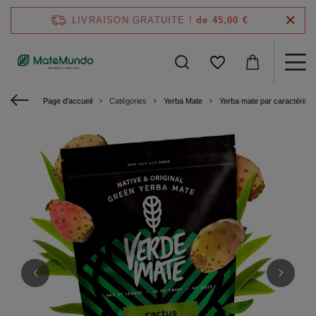
LIVRAISON GRATUITE !
de 45,00 €
Page d'accueil
Catégories
Yerba Mate
Yerba mate par caractéristi