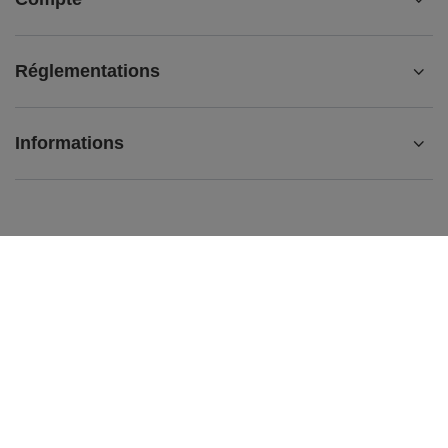
Réglementations
Informations
+33755539153
contact@matemundo.fr
MateMundo.fr
,
Ostrowskiego 9/129
,
53-238
Wrocław
(Pologne)
Dans le magasin, nous présentons les prix bruts (TVA comprise).
Taux de TVA pour les consommateurs nationaux:
France
.