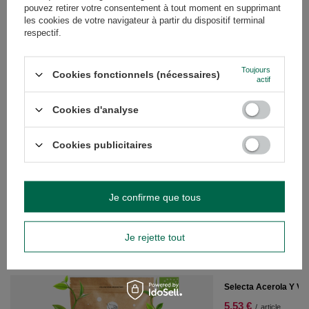
VOIR AUSSI
pouvez retirer votre consentement à tout moment en supprimant
les cookies de votre navigateur à partir du dispositif terminal
respectif.
Yerbera – Boîte en m
kg
Toujours
15,90 €
Cookies fonctionnels (nécessaires)
/
article
actif
(31,80 € / kg)
Cookies d'analyse
Cookies publicitaires
Yerbera – Boîte en métal + Guarani Silueta 0,5 kg
Je confirme que tous
15,90 €
/
article
(31,80 € / kg)
Je rejette tout
RECOMMANDÉS
PROMOTION
Selecta Acerola Y Vi
5,53 €
/
article