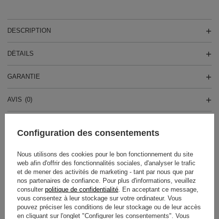
DESCRIPTION
DÉTAILS
GARANTIE
AVIS
(0)
Configuration des consentements
Avez-vous besoin d'aide ? Avez-vous des
questions ?
Nous utilisons des cookies pour le bon fonctionnement du site
Posez votre question et nous vous
web afin d'offrir des fonctionnalités sociales, d'analyser le trafic
répondrons rapidement. Les questions
et de mener des activités de marketing - tant par nous que par
Poser une question
et les réponses les plus intéressantes
nos partenaires de confiance. Pour plus d'informations, veuillez
seront publiées pour que d'autres
consulter
politique de confidentialité
. En acceptant ce message,
puissent les consulter.
vous consentez à leur stockage sur votre ordinateur. Vous
pouvez préciser les conditions de leur stockage ou de leur accès
en cliquant sur l'onglet "Configurer les consentements". Vous