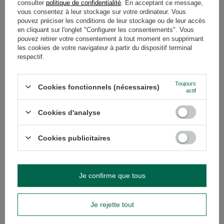
consulter
politique de confidentialité
. En acceptant ce message,
vous consentez à leur stockage sur votre ordinateur. Vous
GARANTIE
pouvez préciser les conditions de leur stockage ou de leur accès
en cliquant sur l'onglet "Configurer les consentements". Vous
AVIS
(0)
pouvez retirer votre consentement à tout moment en supprimant
les cookies de votre navigateur à partir du dispositif terminal
respectif.
Avez-vous besoin d'aide ? Avez-vous des
questions ?
Toujours
Cookies fonctionnels (nécessaires)
actif
Posez votre question et nous vous
répondrons rapidement. Les questions
Cookies d'analyse
Poser une question
et les réponses les plus intéressantes
seront publiées pour que d'autres
puissent les consulter.
Cookies publicitaires
VOIR AUSSI
Je confirme que tous
Yerba Mate Set 10x50
34,99 €
Je rejette tout
/
ensemble