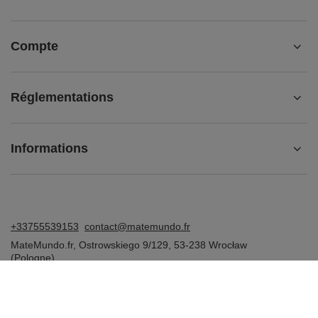
Compte
Réglementations
Informations
+33755539153
contact@matemundo.fr
MateMundo.fr
,
Ostrowskiego 9/129
,
53-238
Wrocław
(Pologne)
Dans le magasin, nous présentons les prix bruts (TVA comprise).