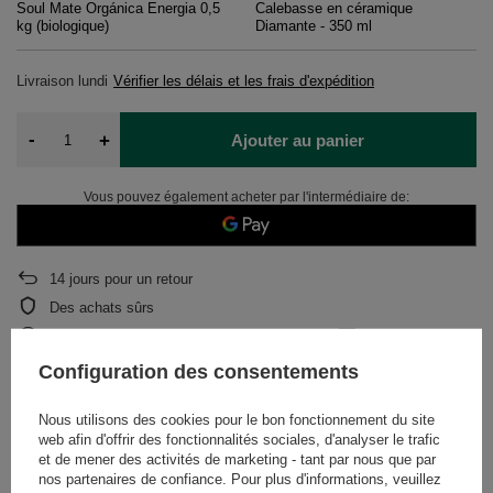
Soul Mate Orgánica Energia 0,5
Calebasse en céramique
kg (biologique)
Diamante - 350 ml
Livraison
lundi
Vérifier les délais et les frais d'expédition
-
+
Ajouter au panier
Vous pouvez également acheter par l'intermédiaire de:
14
jours pour un retour
Des achats sûrs
Après l'achat, vous recevrez
1905.99 points.
Configuration des consentements
DESCRIPTION
Nous utilisons des cookies pour le bon fonctionnement du site
web afin d'offrir des fonctionnalités sociales, d'analyser le trafic
et de mener des activités de marketing - tant par nous que par
DÉTAILS
nos partenaires de confiance. Pour plus d'informations, veuillez