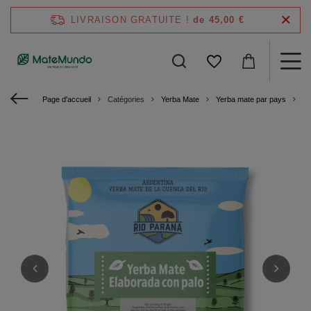
LIVRAISON GRATUITE !
de 45,00 €
Page d'accueil
Catégories
Yerba Mate
Yerba mate par pays
Ye