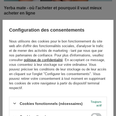
Yerba mate - où l'acheter et pourquoi il vaut mieux
acheter en ligne
La yerba mate est une boisson de plus en plus populaire
dans le monde entier, grâce à ses propriétés
Configuration des consentements
énergisantes, ses bienfaits pour la santé et son goût
unique. Si vous avez atterri ici, vous vous demandez
Nous utilisons des cookies pour le bon fonctionnement du site
probablement où acheter de la yerba mate et quel est le
web afin d'offrir des fonctionnalités sociales, d'analyser le trafic
meilleur endroit pour votre premier (ou prochain !) achat.
et de mener des activités de marketing - tant par nous que par
nos partenaires de confiance. Pour plus d'informations, veuillez
Bien que la yerba mate apparaisse de plus en plus dans
consulter
politique de confidentialité
. En acceptant ce message,
les magasins, ce sont les boutiques en ligne qui offrent
vous consentez à leur stockage sur votre ordinateur. Vous
la gamme la plus large, des prix attractifs et une
pouvez préciser les conditions de leur stockage ou de leur accès
commodité à laquelle il est difficile de résister.
en cliquant sur l'onglet "Configurer les consentements". Vous
Découvrez pourquoi l'achat de yerba mate en ligne est la
pouvez retirer votre consentement à tout moment en supprimant
les cookies de votre navigateur à partir du dispositif terminal
meilleure décision si vous recherchez des produits de
respectif.
haute qualité, des accessoires pour en profiter et des
coffrets parfaits pour offrir.
Toujours
Cookies fonctionnels (nécessaires)
En savoir plus
actif