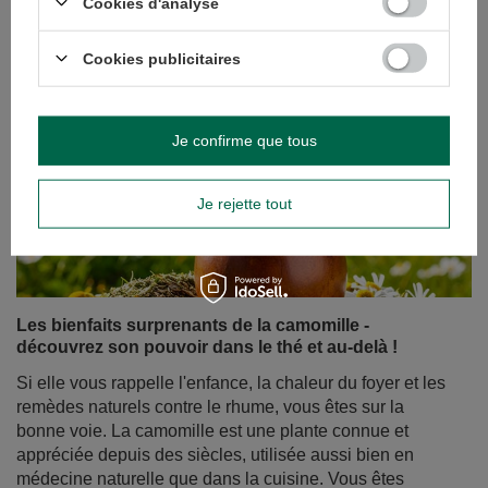
Cookies d'analyse
Cookies publicitaires
Je confirme que tous
Je rejette tout
Les bienfaits surprenants de la camomille -
découvrez son pouvoir dans le thé et au-delà !
Si elle vous rappelle l'enfance, la chaleur du foyer et les
remèdes naturels contre le rhume, vous êtes sur la
bonne voie. La camomille est une plante connue et
appréciée depuis des siècles, utilisée aussi bien en
médecine naturelle que dans la cuisine. Vous êtes