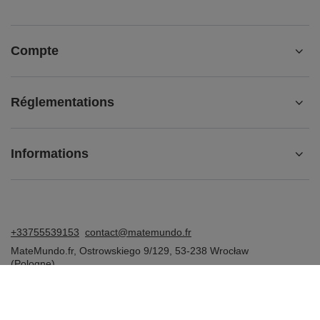
Compte
Réglementations
Informations
+33755539153
contact@matemundo.fr
MateMundo.fr
,
Ostrowskiego 9/129
,
53-238
Wrocław
(Pologne)
Dans le magasin, nous présentons les prix bruts (TVA comprise).