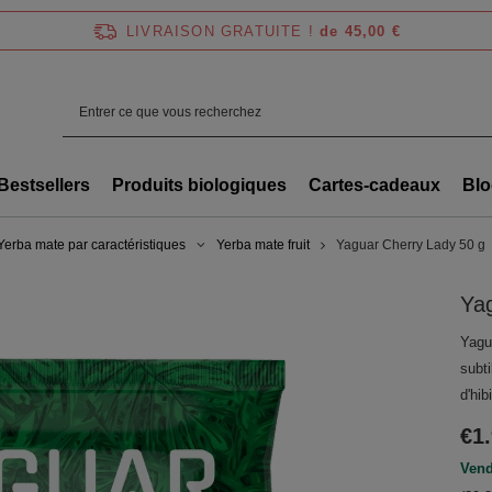
LIVRAISON GRATUITE !
de 45,00 €
Bestsellers
Produits biologiques
Cartes-cadeaux
Blo
Yerba mate par caractéristiques
Yerba mate fruit
Yaguar Cherry Lady 50 g
Ya
Yagu
subti
d'hi
€1
Vend