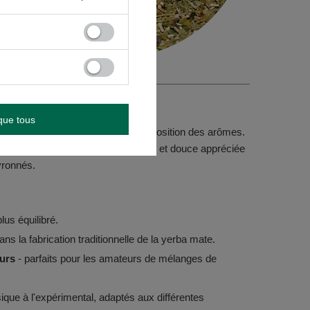
 ! 🐆
que tous
à une approche moderne de la composition des arômes.
les développent une saveur équilibrée et douce appréciée
vronnés.
lus équilibré.
dans la fabrication traditionnelle de la yerba mate.
eurs
- parfaits pour les amateurs de mélanges de
ique à l'expérimental, adaptés aux différentes