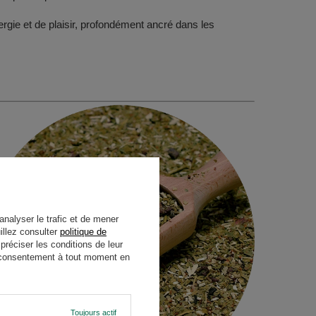
ergie et de plaisir, profondément ancré dans les
analyser le trafic et de mener
illez consulter
politique de
réciser les conditions de leur
re consentement à tout moment en
Toujours actif