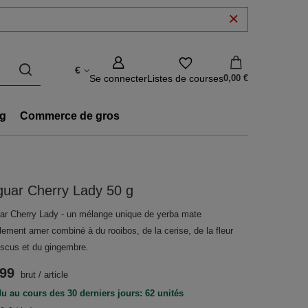
€
Se connecter
Listes de courses
0,00 €
g
Commerce de gros
guar Cherry Lady 50 g
ar Cherry Lady - un mélange unique de yerba mate
lement amer combiné à du rooibos, de la cerise, de la fleur
biscus et du gingembre.
.99
brut
/
article
u au cours des 30 derniers jours: 62 unités