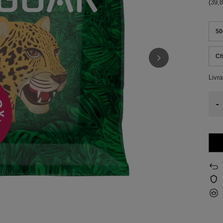
(39,8
50
Ch
Livr
-