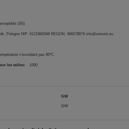
rceptible (3/5)
widnik, Pologne NIP: 6121860348 REGON: 366578876 info@venusti.eu
température n’excédant pas 80°C.
r les tailles
1000
GW
GW