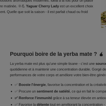
positions aromatiques modernes. Idéal à la fois pour un plaisir
re matinée. 🌞💪
Yaguar Cherry Lady
est un excellent choix
t. Quelle que soit la saison - il est parfait chaud ou froid
Pourquoi boire de la yerba mate ? 🧉
La yerba mate est plus qu'une simple tisane - c'est une
source
quotidienne et à maintenir une concentration durable. Gorgé de 
performances de votre corps et améliore votre bien-être génér
✅
Booste l'énergie
, favorise la concentration et la créativit
✅ Procure un
sentiment de satiété
, ce qui en fait le comp
✅ Renforce l'immunité
grâce à sa teneur élevée en antio
✅ Favorise la
détente
tout en améliorant la concentration - l'