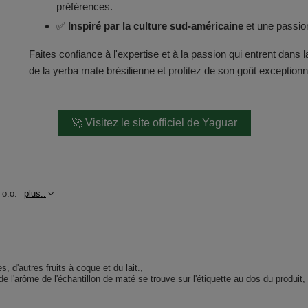
préférences.
✅
Inspiré par la culture sud-américaine
et une passion
Faites confiance à l'expertise et à la passion qui entrent da
de la yerba mate brésilienne et profitez de son goût exceptionne
🚀 Visitez le site officiel de Yaguar
 o.o.
plus..
, d'autres fruits à coque et du lait.
de l'arôme de l'échantillon de maté se trouve sur l'étiquette au dos du produit