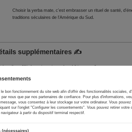
Choisir la yerba mate, c'est embrasser un rituel de santé, d'én
traditions séculaires de l'Amérique du Sud.
détails supplémentaires ✍️
é rooibos, 1% de cerise, gingembre, hibiscus, arôme
onsentements
le bon fonctionnement du site web afin d'offrir des fonctionnalités sociales, d'
t par nous que par nos partenaires de confiance. Pour plus d'informations, veu
péremption et numéro de lot sur l'emballage.
 message, vous consentez à leur stockage sur votre ordinateur. Vous pouvez p
iquant sur l'onglet "Configurer les consentements". Vous pouvez retirer vot
iron 15 g de yerba mate dans une tasse. Inclinez la gourde à
avigateur à partir du dispositif terminal respectif.
Insérer la bombilla au fond du monticule et verser de l'eau
 (nécessaires)