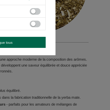
que tous
 ! 🐆
à une approche moderne de la composition des arômes.
les développent une saveur équilibrée et douce appréciée
vronnés.
lus équilibré.
es dans la fabrication traditionnelle de la yerba mate.
eurs
- parfaits pour les amateurs de mélanges de