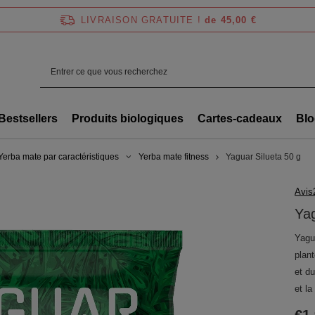
LIVRAISON GRATUITE !
de 45,00 €
Bestsellers
Produits biologiques
Cartes-cadeaux
Blo
Yerba mate par caractéristiques
Yerba mate fitness
Yaguar Silueta 50 g
Avis
Yag
Yagu
plant
et du
et la