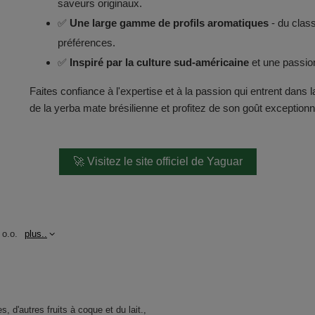
saveurs originaux.
✅
Une large gamme de profils aromatiques
- du class
préférences.
✅
Inspiré par la culture sud-américaine
et une passion
Faites confiance à l'expertise et à la passion qui entrent da
de la yerba mate brésilienne et profitez de son goût exceptionne
🚀 Visitez le site officiel de Yaguar
 o.o.
plus..
, d'autres fruits à coque et du lait.