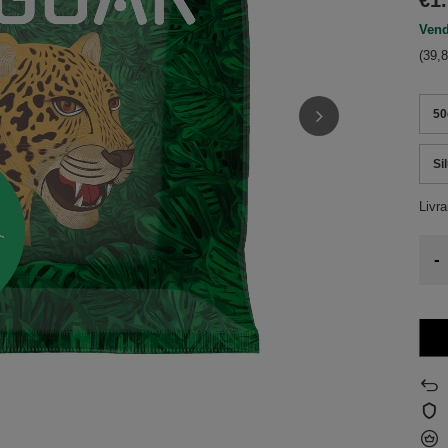
€1
Vend
(39,8
50
Si
Livr
-