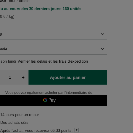
.99
brut
/
article
u au cours des 30 derniers jours: 160 unités
0 € / kg)
g
lueta
aison
lundi
Vérifier les délais et les frais d'expédition
+
Ajouter au panier
Vous pouvez également acheter par l'intermédiaire de:
14
jours pour un retour
Des achats sûrs
Après l'achat, vous recevrez
66.33 points.