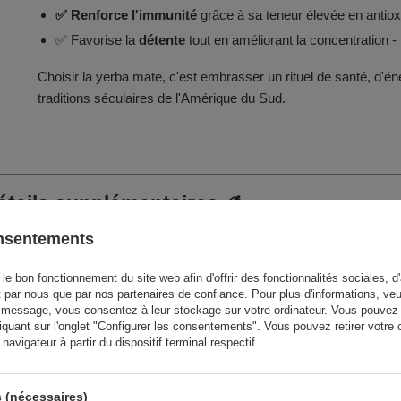
✅ Renforce l'immunité
grâce à sa teneur élevée en antio
✅ Favorise la
détente
tout en améliorant la concentration - l'
Choisir la yerba mate, c'est embrasser un rituel de santé, d'én
traditions séculaires de l'Amérique du Sud.
détails supplémentaires ✍️
onsentements
powder, lapacho, menthe, ciste, arômes naturels
le bon fonctionnement du site web afin d'offrir des fonctionnalités sociales, d'
t par nous que par nos partenaires de confiance. Pour plus d'informations, veu
 message, vous consentez à leur stockage sur votre ordinateur. Vous pouvez p
iquant sur l'onglet "Configurer les consentements". Vous pouvez retirer vot
avigateur à partir du dispositif terminal respectif.
péremption et numéro de lot sur l'emballage.
iron 15 g de yerba mate dans une tasse. Inclinez la gourde à
 (nécessaires)
Insérer la bombilla au fond du monticule et verser de l'eau