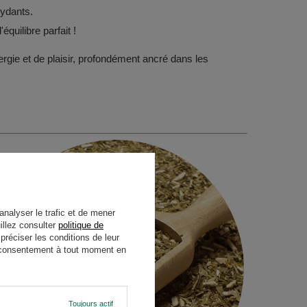
xydants.
équilibre parfait !
ergie et de plaisir, profondément ancré dans les
analyser le trafic et de mener
illez consulter
politique de
réciser les conditions de leur
re consentement à tout moment en
Toujours actif