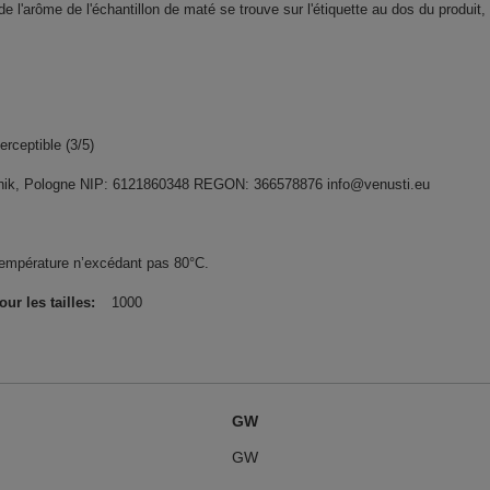
de l'arôme de l'échantillon de maté se trouve sur l'étiquette au dos du produit
rceptible (3/5)
widnik, Pologne NIP: 6121860348 REGON: 366578876 info@venusti.eu
température n’excédant pas 80°C.
r les tailles
1000
GW
GW