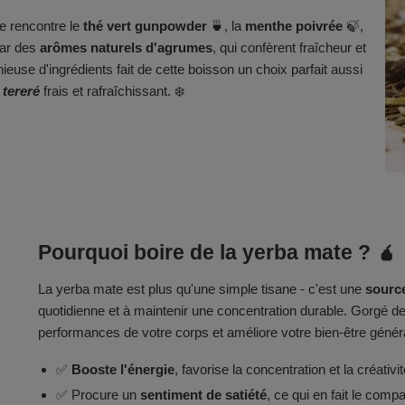
e rencontre le
thé vert gunpowder
🍵, la
menthe poivrée
🍃,
par des
arômes naturels d'agrumes
, qui confèrent fraîcheur et
euse d'ingrédients fait de cette boisson un choix parfait aussi
n
tereré
frais et rafraîchissant. ❄️
Pourquoi boire de la yerba mate ? 🧉
La yerba mate est plus qu'une simple tisane - c'est une
source
quotidienne et à maintenir une concentration durable. Gorgé de 
performances de votre corps et améliore votre bien-être génér
✅
Booste l'énergie
, favorise la concentration et la créativit
✅ Procure un
sentiment de satiété
, ce qui en fait le comp