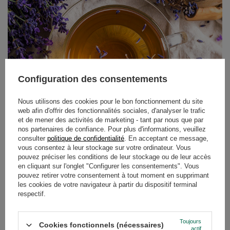
Configuration des consentements
Nous utilisons des cookies pour le bon fonctionnement du site
web afin d'offrir des fonctionnalités sociales, d'analyser le trafic
et de mener des activités de marketing - tant par nous que par
nos partenaires de confiance. Pour plus d'informations, veuillez
consulter
politique de confidentialité
. En acceptant ce message,
Un moyen naturel de se détendre ? La lavande !
vous consentez à leur stockage sur votre ordinateur. Vous
Propriétés et utilisations
pouvez préciser les conditions de leur stockage ou de leur accès
en cliquant sur l'onglet "Configurer les consentements". Vous
De délicates teintes violettes, un parfum subtil et toute
pouvez retirer votre consentement à tout moment en supprimant
une série de propriétés remarquables : depuis des
les cookies de votre navigateur à partir du dispositif terminal
siècles, la lavande est associée à la relaxation, au calme
respectif.
et aux soins naturels du corps et de l'esprit. Bien que
nous la trouvions le plus souvent dans des sachets
Toujours
parfumés et des produits cosmétiques, elle fait de plus
Cookies fonctionnels (nécessaires)
actif