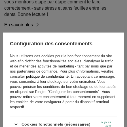
vous montrons étape par étape comment le faire
correctement - sans stress et sans feuilles entre les
dents. Bonne lecture !
En savoir plus
Configuration des consentements
Nous utilisons des cookies pour le bon fonctionnement du site
web afin d'offrir des fonctionnalités sociales, d'analyser le trafic
et de mener des activités de marketing - tant par nous que par
nos partenaires de confiance. Pour plus d'informations, veuillez
consulter
politique de confidentialité
. En acceptant ce message,
vous consentez à leur stockage sur votre ordinateur. Vous
pouvez préciser les conditions de leur stockage ou de leur accès
en cliquant sur l'onglet "Configurer les consentements". Vous
pouvez retirer votre consentement à tout moment en supprimant
les cookies de votre navigateur à partir du dispositif terminal
respectif.
Mate dulce - yerba mate sucré. Avec quoi et comment
Toujours
Cookies fonctionnels (nécessaires)
actif
l'édulcorer ?