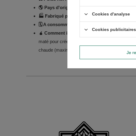
🌎 Pays d'origine :
Paraguay
Cookies d'analyse
🏭 Fabriqué pour :
Venusti Sp. z o.o.
🗓️ A consommer de préférence avant :
Date de 
Cookies publicitaires
🧉 Comment infuser la yerba mate ?
Verser env
maté pour créer un monticule de feuilles sèches. 
chaude (maximum 80°C). À savourer !
Je re