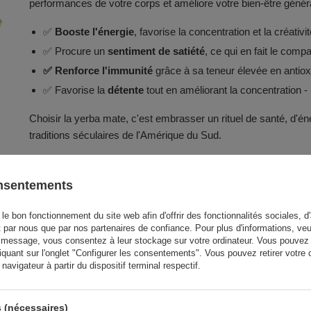
performances de votre corps et améliore votre bien-être génér
✅
Booste l'énergie
, favorise la concentration et la créativit
✅ Procure un
sentiment de satiété
, ce qui en fait le comp
✅ Renforce l'immunité
grâce à sa teneur élevée en antio
✅ Favorise la
détente
tout en améliorant la concentration - l'
Choisir la yerba mate, c'est embrasser un rituel de santé, d'én
traditions séculaires de l'Amérique du Sud.
onsentements
le bon fonctionnement du site web afin d'offrir des fonctionnalités sociales, d'
t par nous que par nos partenaires de confiance. Pour plus d'informations, veu
détails supplémentaires ✍️
 message, vous consentez à leur stockage sur votre ordinateur. Vous pouvez p
iquant sur l'onglet "Configurer les consentements". Vous pouvez retirer vot
avigateur à partir du dispositif terminal respectif.
rbier, fruits d'églantier, graines de chardon-marie, ginkgo
es naturels
 (nécessaires)