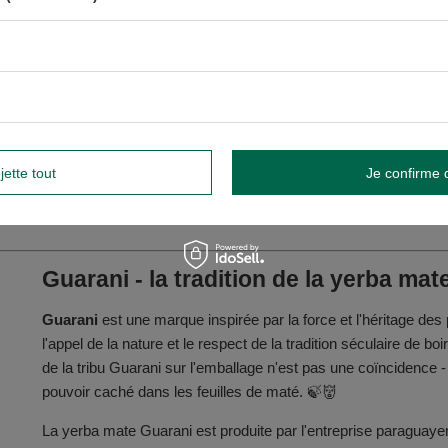
péremption et numéro de lot sur l'emballage.
iron 15 g de yerba mate dans une tasse. Inclinez la gourde à
Insérer la bombilla au fond du monticule et verser de l'eau
jette tout
Je confirme 
Guarani - la tradition de la yerba m
Guarani
est une marque inspirée par la force et l'héritage des
l'appel de la nature et le respect de la tradition séculaire de 
de la tribu Guarani sur l'emballage n'est pas une coïncidence - 
pouvoir caché dans les feuilles de maté. 🍃👹
La yerba mate Guarani est produite par l'entreprise paragua