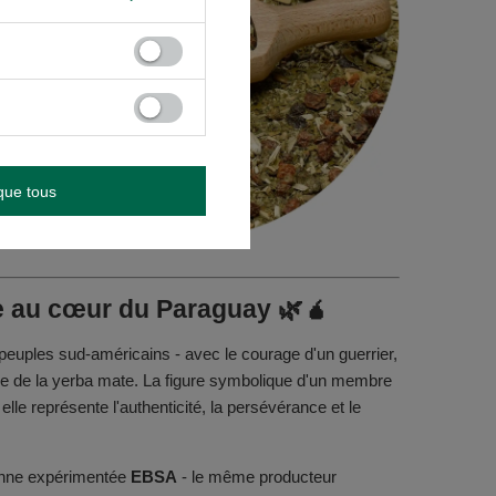
que tous
ate au cœur du Paraguay 🌿🧉
 peuples sud-américains - avec le courage d'un guerrier,
boire de la yerba mate. La figure symbolique d'un membre
elle représente l'authenticité, la persévérance et le
yenne expérimentée
EBSA
- le même producteur