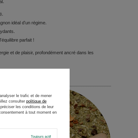
al.
é.
agnon idéal d'un régime.
xydants.
équilibre parfait !
ergie et de plaisir, profondément ancré dans les
analyser le trafic et de mener
illez consulter
politique de
réciser les conditions de leur
re consentement à tout moment en
Toujours actif