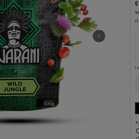
€
Ve
(1
Li