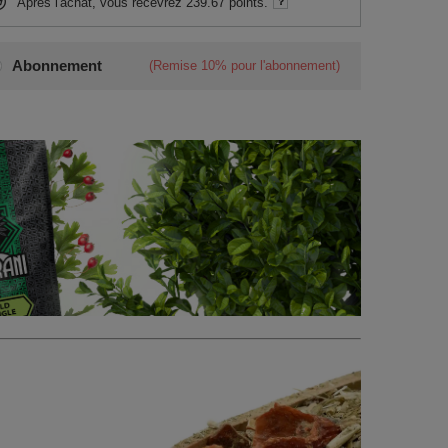
Après l'achat, vous recevrez
239.67 points.
Abonnement
(Remise
10%
pour l'abonnement)