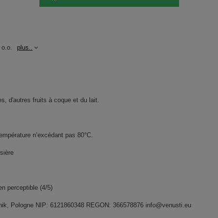
 o.o.
plus..
, d'autres fruits à coque et du lait.
température n’excédant pas 80°C.
sière
n perceptible (4/5)
widnik, Pologne NIP: 6121860348 REGON: 366578876 info@venusti.eu