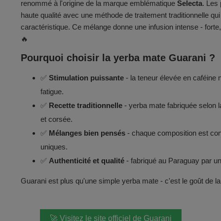
renommé à l'origine de la marque emblématique
Selecta
. Les
haute qualité avec une méthode de traitement traditionnelle qui in
caractéristique. Ce mélange donne une infusion intense - forte
🔥
Pourquoi choisir la yerba mate Guarani ?
✅
S
timulation puissante
- la teneur élevée en caféine n
fatigue.
✅
Recette traditionnelle
- yerba mate fabriquée selon 
et corsée.
✅
Mélanges bien pensés
- chaque composition est con
uniques.
✅
Authenticité et qualité
- fabriqué au Paraguay par un 
Guarani est plus qu'une simple yerba mate - c'est le goût de la t
🚀 Visitez le site officiel de Guarani