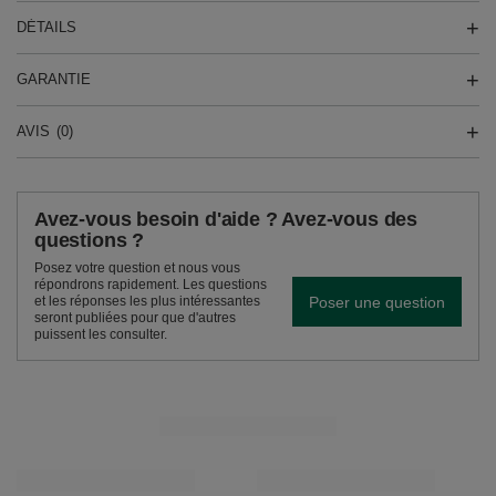
DÉTAILS
GARANTIE
AVIS
(0)
Avez-vous besoin d'aide ? Avez-vous des
questions ?
Posez votre question et nous vous
répondrons rapidement. Les questions
Poser une question
et les réponses les plus intéressantes
seront publiées pour que d'autres
puissent les consulter.
VOIR AUSSI
Verde Mate Green Temperamento 50 g
Verde Mate Green De