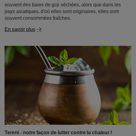
Tereré - notre façon de lutter contre la chaleur !
Il n'y a rien de tel que de réchauffer le corps et de
stimuler l'esprit avec une infusion chaude de votre yerba
mate préféré. Mais que se passe-t-il lorsque le soleil
commence à taper et que votre corps, épuisé par la
chaleur, a besoin d'un rafraîchissement énergisant ?
Pour les amateurs de maté, il n'y a qu'une seule réponse
: le tereré - le maté yerba servi froid.