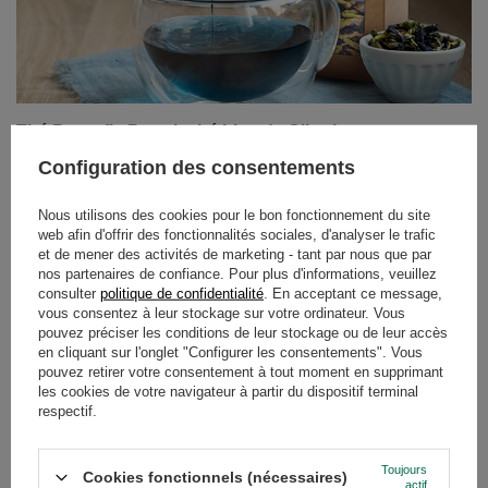
Le thé peut-il encore nous surprendre ? Il s'avère que oui
! Le thé de pois papillon, également connu sous le nom
de thé à base de Clitoria ternatea, est une infusion qui
ravit non seulement par sa saveur, mais surtout par sa
couleur. D'un bleu intense, virant au violet ou au rose
lorsqu'on y ajoute du jus de citron, cette boisson a fait le
tour du monde auprès des amateurs de produits naturels
Configuration des consentements
et des adeptes de belles photos dignes d'Instagram.
Nous utilisons des cookies pour le bon fonctionnement du site
En savoir plus
web afin d'offrir des fonctionnalités sociales, d'analyser le trafic
et de mener des activités de marketing - tant par nous que par
nos partenaires de confiance. Pour plus d'informations, veuillez
consulter
politique de confidentialité
. En acceptant ce message,
vous consentez à leur stockage sur votre ordinateur. Vous
pouvez préciser les conditions de leur stockage ou de leur accès
en cliquant sur l'onglet "Configurer les consentements". Vous
pouvez retirer votre consentement à tout moment en supprimant
les cookies de votre navigateur à partir du dispositif terminal
respectif.
Toujours
Cookies fonctionnels (nécessaires)
actif