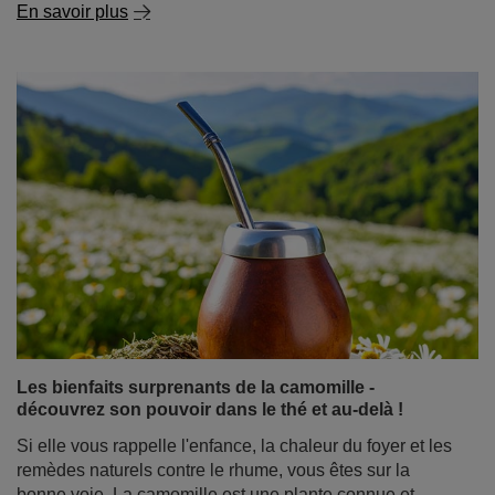
Les bienfaits surprenants de la camomille -
découvrez son pouvoir dans le thé et au-delà !
Si elle vous rappelle l'enfance, la chaleur du foyer et les
remèdes naturels contre le rhume, vous êtes sur la
bonne voie. La camomille est une plante connue et
appréciée depuis des siècles, utilisée aussi bien en
médecine naturelle que dans la cuisine. Vous êtes
presque certain de la trouver dans l'armoire à pharmacie
de votre grand-mère. Mais saviez-vous que de
nombreuses propriétés de la camomille pourraient vous
surprendre ? Et qu'elle peut être non seulement un
ingrédient à part entière, mais aussi un complément