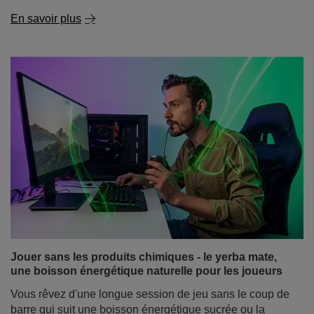
Jouer sans les produits chimiques - le yerba mate,
une boisson énergétique naturelle pour les joueurs
Vous rêvez d'une longue session de jeu sans le coup de
barre qui suit une boisson énergétique sucrée ou la
sensation de nervosité après une énième tasse de café
? De plus en plus de joueurs découvrent que le secret
d'une énergie constante, de réflexes plus vifs et d'une
meilleure concentration réside dans les feuilles séchées
de l'arbre Ilex paraguariensis. Oui, il s'agit de la yerba
mate, la boisson qui, pendant des siècles, a aidé les
guerriers sud-américains à rester alertes et forts, et qui