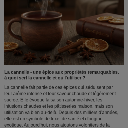
La cannelle - une épice aux propriétés remarquables.
à quoi sert la cannelle et où l'utiliser ?
La cannelle fait partie de ces épices qui séduisent par
leur arôme intense et leur saveur chaude et légèrement
sucrée. Elle évoque la saison automne-hiver, les
infusions chaudes et les pâtisseries maison, mais son
utilisation va bien au-delà. Depuis des milliers d'années,
elle est un symbole de luxe, de santé et d'origine
exotique. Aujourd'hui, nous ajoutons volontiers de la
cannelle au thé, au café, à la yerba mate ou aux desserts
- non seulement pour sa saveur, mais aussi pour ses
nombreuses propriétés sanitaires.
En savoir plus