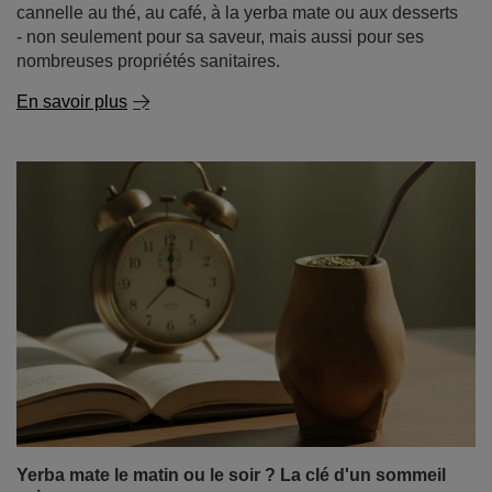
Yerba mate le matin ou le soir ? La clé d'un sommeil
sain
Une matinée sans café ? Pour beaucoup, c'est
impensable. Pourtant, de plus en plus de personnes
troquent leur tasse d'expresso contre une gourde remplie
de yerba mate, une boisson qui stimule l'organisme sans
pour autant mettre les nerfs à rude épreuve. Au fur et à
mesure que cette boisson gagne en popularité, une