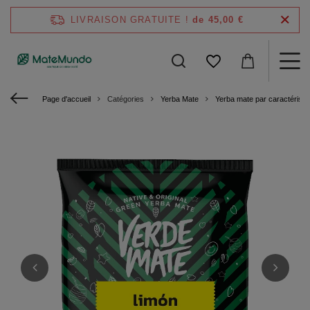
LIVRAISON GRATUITE !
de 45,00 €
Page d'accueil
Catégories
Yerba Mate
Yerba mate par caractéristi