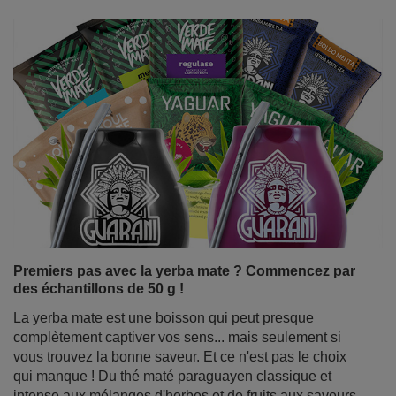
Premiers pas avec la yerba mate ? Commencez par
des échantillons de 50 g !
La yerba mate est une boisson qui peut presque
complètement captiver vos sens... mais seulement si
vous trouvez la bonne saveur. Et ce n'est pas le choix
qui manque ! Du thé maté paraguayen classique et
intense aux mélanges d'herbes et de fruits aux saveurs
surprenantes, en passant par les variétés brésiliennes
délicates et légèrement sucrées. Mais comment s'y
retrouver lorsque l'on débute dans l'aventure du maté ?
La solution est simple : des échantillons de yerba mate
en sachets pratiques de 50 g. Ils sont parfaits pour
goûter, explorer les différents types de yerba mate et
découvrir rapidement votre variante préférée.