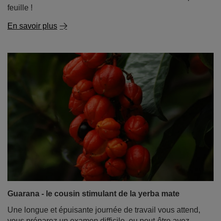
Guarana - le cousin stimulant de la yerba mate
Une longue et épuisante journée de travail vous attend,
vous préparez un examen difficile, ou peut-être avez-
vous l'intention de passer une nuit blanche à jouer à
votre jeu préféré avec vos amis ? Vous avez besoin
d'une solide source d'énergie, mais vous savez que le
café ou le yerba mate ne suffiront pas. Vous avez
entendu parler du guarana. De quoi s'agit-il ? Est-il bon
pour la santé et quel est le rapport entre le guarana et la
yerba mate ?