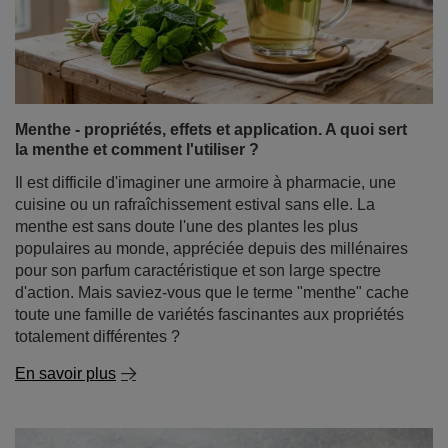
Verde Mate Green Regulase 0,5 kg
8,99 €
/
article
(17,98 € / kg)
DE NOTRE BLOG