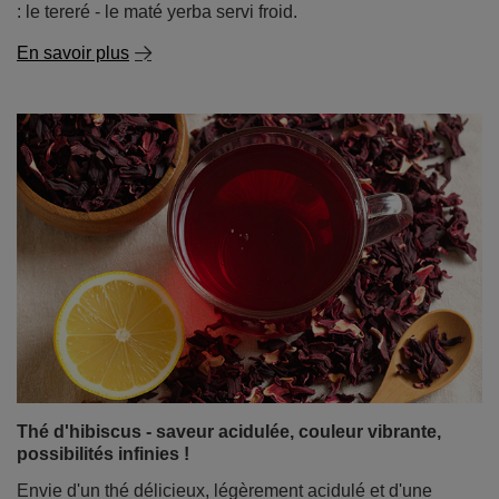
Tereré - notre façon de lutter contre la chaleur !
Il n'y a rien de tel que de réchauffer le corps et de
stimuler l'esprit avec une infusion chaude de votre yerba
mate préféré. Mais que se passe-t-il lorsque le soleil
commence à taper et que votre corps, épuisé par la
chaleur, a besoin d'un rafraîchissement énergisant ?
Pour les amateurs de maté, il n'y a qu'une seule réponse
: le tereré - le maté yerba servi froid.
En savoir plus