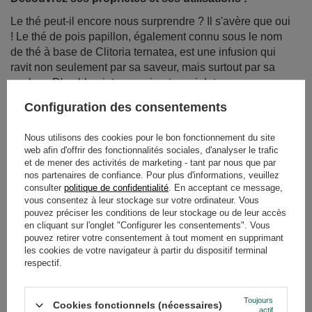
En savoir plus
Configuration des consentements
Nous utilisons des cookies pour le bon fonctionnement du site
web afin d'offrir des fonctionnalités sociales, d'analyser le trafic
et de mener des activités de marketing - tant par nous que par
nos partenaires de confiance. Pour plus d'informations, veuillez
consulter
politique de confidentialité
. En acceptant ce message,
vous consentez à leur stockage sur votre ordinateur. Vous
pouvez préciser les conditions de leur stockage ou de leur accès
en cliquant sur l'onglet "Configurer les consentements". Vous
pouvez retirer votre consentement à tout moment en supprimant
les cookies de votre navigateur à partir du dispositif terminal
Thé Butterfly Pea - le thé bleu de Clitoria ternatea.
respectif.
Découvrez ses propriétés et ses utilisations !
Le thé peut-il encore nous surprendre ? Il s'avère que oui
Toujours
! Le thé de pois papillon, également connu sous le nom
Cookies fonctionnels (nécessaires)
actif