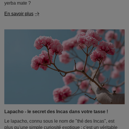
Guarana - le cousin stimulant de la yerba mate
Une longue et épuisante journée de travail vous attend,
vous préparez un examen difficile, ou peut-être avez-
vous l'intention de passer une nuit blanche à jouer à
votre jeu préféré avec vos amis ? Vous avez besoin
d'une solide source d'énergie, mais vous savez que le
café ou le yerba mate ne suffiront pas. Vous avez
entendu parler du guarana. De quoi s'agit-il ? Est-il bon
pour la santé et quel est le rapport entre le guarana et la
yerba mate ?
En savoir plus