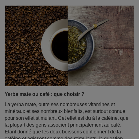
Comment préparer correctement la yerba mate ?
La yerba mate séduit de plus en plus de personnes,
grâce à son origine exotique, sa saveur unique et son
regain d'énergie naturel. Si vous commencez votre
voyage avec cette infusion, vous pouvez avoir
l'impression que sa préparation est un rituel compliqué,
plein de règles et nécessitant des accessoires spéciaux.
Ne vous inquiétez pas ! La préparation de la yerba mate
n'a rien de compliqué. Dans cet article de blog, nous
vous montrons étape par étape comment le faire
correctement - sans stress et sans feuilles entre les
dents. Bonne lecture !
En savoir plus