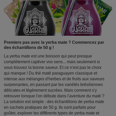
préparation de boissons estivales rafraîchissantes et de
limonades maison, mais elle est tout aussi savoureuse
servie chaude - idéale pour les journées plus fraîches. Il
ne s'agit pas seulement d'une jolie fleur ornementale :
les pétales d'hibiscus séchés regorgent de propriétés
précieuses et d'une saveur unique appréciée dans le
monde entier. Venez découvrir à quel point cette fleur
apparemment modeste est puissante !
En savoir plus