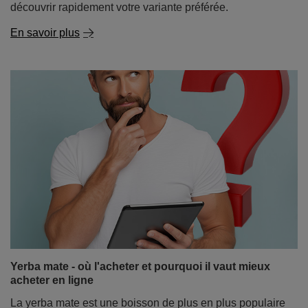
Premiers pas avec la yerba mate ? Commencez par
des échantillons de 50 g !
La yerba mate est une boisson qui peut presque
complètement captiver vos sens... mais seulement si
vous trouvez la bonne saveur. Et ce n'est pas le choix
qui manque ! Du thé maté paraguayen classique et
intense aux mélanges d'herbes et de fruits aux saveurs
surprenantes, en passant par les variétés brésiliennes
délicates et légèrement sucrées. Mais comment s'y
retrouver lorsque l'on débute dans l'aventure du maté ?
La solution est simple : des échantillons de yerba mate
en sachets pratiques de 50 g. Ils sont parfaits pour
goûter, explorer les différents types de yerba mate et
découvrir rapidement votre variante préférée.
En savoir plus