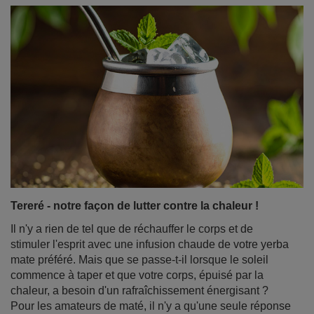
Baies de Goji - de quelle plante s'agit-il ? Quelles
sont leurs propriétés et comment les consommer ?
Depuis quelques années, les baies de goji font fureur
dans le monde des super-aliments naturels et de
l'alimentation saine. Ces petits fruits rouges regorgent
d'une quantité impressionnante de vitamines, de
minéraux et d'antioxydants, tout en offrant une saveur
distincte - douce et piquante avec une pointe d'acidité. Il
est intéressant de noter qu'en Europe, on trouve le plus
souvent des baies de goji séchées, alors que dans les
pays asiatiques, d'où elles sont originaires, elles sont
souvent consommées fraîches.
En savoir plus