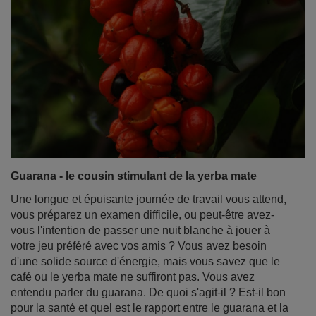
votre placard depuis des mois, voire des années, vous
n'êtes pas le seul ! Nombreux sont ceux qui se
demandent s'il est possible de boire du thé au maté
périmé. Le vieux yerba mate est-il destiné à la poubelle
ou peut-il encore donner une infusion savoureuse ?
Dans cet article, nous dissiperons tous les doutes sur la
durée de conservation de la yerba mate, sur la manière
de la stocker correctement et sur la façon de prendre
soin de votre stock. Lisez ce qui suit pour éviter toute
déception lors de votre prochaine séance de brassage et
vous assurer de tirer le maximum de saveur de chaque
feuille !
En savoir plus