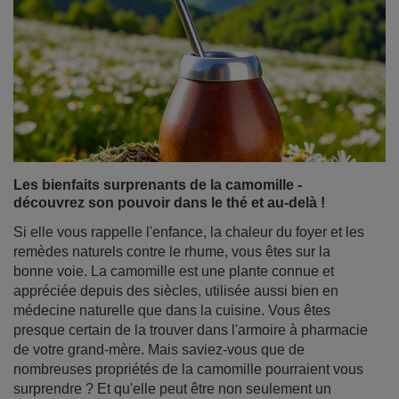
probablement où acheter de la yerba mate et quel est le
meilleur endroit pour votre premier (ou prochain !) achat.
Bien que la yerba mate apparaisse de plus en plus dans
les magasins, ce sont les boutiques en ligne qui offrent
la gamme la plus large, des prix attractifs et une
commodité à laquelle il est difficile de résister.
Découvrez pourquoi l'achat de yerba mate en ligne est la
meilleure décision si vous recherchez des produits de
haute qualité, des accessoires pour en profiter et des
coffrets parfaits pour offrir.
En savoir plus