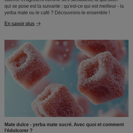
Yerba mate ou café : que choisir ?
La yerba mate, outre ses nombreuses vitamines et
minéraux et ses nombreux bienfaits, est surtout connue
pour son effet stimulant. Cet effet est dû à la caféine, que
la plupart des gens associent principalement au café.
Étant donné que les deux boissons contiennent de la
caféine et agissent comme des stimulants, la question
qui se pose est la suivante : qu'est-ce qui est meilleur - la
yerba mate ou le café ? Découvrons-le ensemble !