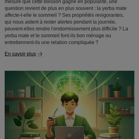
Yerba mate le matin ou le soir ? La clé d'un sommeil
sain
Une matinée sans café ? Pour beaucoup, c'est
impensable. Pourtant, de plus en plus de personnes
troquent leur tasse d'expresso contre une gourde remplie
de yerba mate, une boisson qui stimule l'organisme sans
pour autant mettre les nerfs à rude épreuve. Au fur et à
mesure que cette boisson gagne en popularité, une
question revient de plus en plus souvent : la yerba mate
affecte-t-elle le sommeil ? Ses propriétés revigorantes,