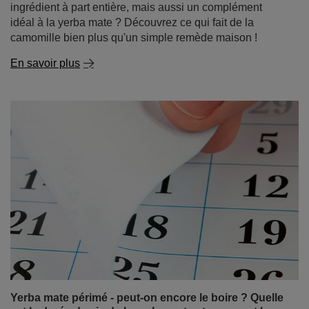
Les bienfaits surprenants de la camomille -
découvrez son pouvoir dans le thé et au-delà !
Si elle vous rappelle l'enfance, la chaleur du foyer et les
remèdes naturels contre le rhume, vous êtes sur la
bonne voie. La camomille est une plante connue et
appréciée depuis des siècles, utilisée aussi bien en
médecine naturelle que dans la cuisine. Vous êtes
presque certain de la trouver dans l'armoire à pharmacie
de votre grand-mère. Mais saviez-vous que de
nombreuses propriétés de la camomille pourraient vous
surprendre ? Et qu'elle peut être non seulement un
ingrédient à part entière, mais aussi un complément
idéal à la yerba mate ? Découvrez ce qui fait de la
camomille bien plus qu'un simple remède maison !