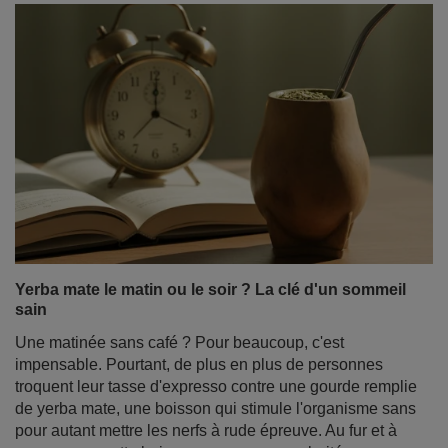
La cannelle - une épice aux propriétés remarquables.
à quoi sert la cannelle et où l'utiliser ?
La cannelle fait partie de ces épices qui séduisent par
leur arôme intense et leur saveur chaude et légèrement
sucrée. Elle évoque la saison automne-hiver, les
infusions chaudes et les pâtisseries maison, mais son
utilisation va bien au-delà. Depuis des milliers d'années,
elle est un symbole de luxe, de santé et d'origine
exotique. Aujourd'hui, nous ajoutons volontiers de la
cannelle au thé, au café, à la yerba mate ou aux desserts
- non seulement pour sa saveur, mais aussi pour ses
nombreuses propriétés sanitaires.
En savoir plus