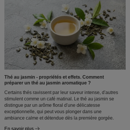
Menthe - propriétés, effets et application. A quoi sert
la menthe et comment l'utiliser ?
Il est difficile d'imaginer une armoire à pharmacie, une
cuisine ou un rafraîchissement estival sans elle. La
menthe est sans doute l'une des plantes les plus
populaires au monde, appréciée depuis des millénaires
pour son parfum caractéristique et son large spectre
d'action. Mais saviez-vous que le terme "menthe" cache
toute une famille de variétés fascinantes aux propriétés
totalement différentes ?
En savoir plus