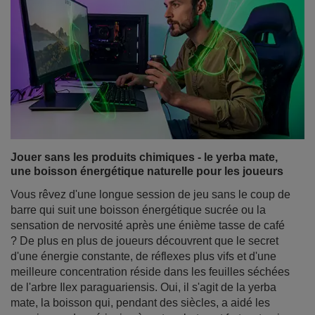
Yerba mate et concentration - comment fonctionne-t-
il et pourquoi stimule-t-il l'esprit pendant les études ?
Le début de l'année universitaire et les premières
semaines de cours sont l'occasion pour de nombreux
étudiants de chercher des moyens d'étudier plus
efficacement, de se préparer aux cours et de prolonger
leurs périodes de concentration. Et ce ne sont pas
seulement les étudiants qui se posent la question, mais
aussi les travailleurs intellectuels, les programmeurs ou
les indépendants : le maté de yerba vous stimule-t-il
aussi fortement que le café, ou agit-il différemment ?
En savoir plus