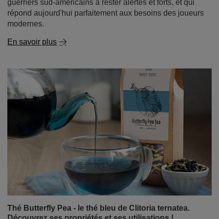
Jouer sans les produits chimiques - le yerba mate,
une boisson énergétique naturelle pour les joueurs
Vous rêvez d'une longue session de jeu sans le coup de
barre qui suit une boisson énergétique sucrée ou la
sensation de nervosité après une énième tasse de café
? De plus en plus de joueurs découvrent que le secret
d'une énergie constante, de réflexes plus vifs et d'une
meilleure concentration réside dans les feuilles séchées
de l'arbre Ilex paraguariensis. Oui, il s'agit de la yerba
mate, la boisson qui, pendant des siècles, a aidé les
guerriers sud-américains à rester alertes et forts, et qui
répond aujourd'hui parfaitement aux besoins des joueurs
modernes.